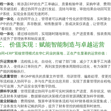
程一体化
：将涉及ERP的生产工单确认、质量检验申请、采购申请、费用
等关键流程，通过协同平台进行发起、流转与审批，审批结果自动回写至
RP系统，实现业务流程无缝闭环。
据一体化
：在协同平台上，管理者可以构建个性化的管理报表，实时聚合
RP中的生产数据、库存数据、销售数据等，形成决策仪表盘，让管理决
“看得清、管得住”。
动一体化
：通过移动协同，实现随时随地审批、生产进度查看、报表查阅
大提升了管理效率和响应速度。
三、 价值实现：赋能智能制造与卓越运营
协同+ERP”双核管理模式在华仁药业的落地，正在产生显著的运营价值：
升运营效率
：流程线上化、自动化，打破了部门墙，减少了大量手工沟通
复录入，使得从订单到生产、再到发货的整体周期得以优化，有力保障了
产能的顺畅执行。
化质量管控
：将GMP相关的质量文件管理、培训管理、偏差处理、变更
等流程嵌入协同平台，并与生产批次信息关联，实现了质量管理的全程电
与可追溯，为产品安全筑牢数字防线。
撑科学决策
：管理层通过协同平台即可实时洞察生产进度、库存状况、销
态及财务关键指标，数据驱动的决策模式使得资源调配更加科学前瞻。
速业财融合
：费用报销、预算申请等财务流程与ERP财务模块深度集成，
了业务发生与财务记账的同步，提升了财务管控的精细度和时效性。
发组织活力
：统一的协同平台促进了知识沉淀与分享，加强了团队协作，