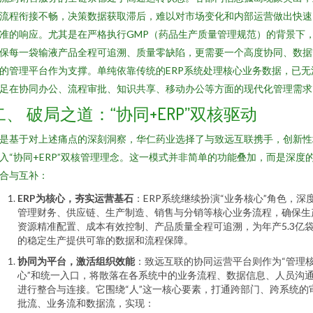
流程衔接不畅，决策数据获取滞后，难以对市场变化和内部运营做出快速
准的响应。尤其是在严格执行GMP（药品生产质量管理规范）的背景下
保每一袋输液产品全程可追溯、质量零缺陷，更需要一个高度协同、数据
的管理平台作为支撑。单纯依靠传统的ERP系统处理核心业务数据，已无
足在协同办公、流程审批、知识共享、移动办公等方面的现代化管理需求
二、 破局之道：“协同+ERP”双核驱动
是基于对上述痛点的深刻洞察，华仁药业选择了与致远互联携手，创新性
入“协同+ERP”双核管理理念。这一模式并非简单的功能叠加，而是深度
合与互补：
ERP为核心，夯实运营基石
：ERP系统继续扮演“业务核心”角色，深
管理财务、供应链、生产制造、销售与分销等核心业务流程，确保生
资源精准配置、成本有效控制、产品质量全程可追溯，为年产5.3亿
的稳定生产提供可靠的数据和流程保障。
协同为平台，激活组织效能
：致远互联的协同运营平台则作为“管理
心”和统一入口，将散落在各系统中的业务流程、数据信息、人员沟
进行整合与连接。它围绕“人”这一核心要素，打通跨部门、跨系统的
批流、业务流和数据流，实现：