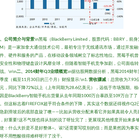
、公司简介与背景
\n黑莓（BlackBerry Limited，股票代码：BBRY，前
IM）是一家加拿大通信技术公司，最初专注于无线通讯市场，通过开发融
件、硬件和服务的产品，在移动设备领域树立了标志性地位。黑莓手机曾
安全性和物理键盘设计风靡全球，但随着智能手机竞争加剧，公司面临转
战。\n\n
二、2014财年Q3业绩概览
\n据估股网数据分析，黑莓2014财年
季度（截至11月30日的三个月）财报显示:\n1.
营收骤减
：总营收为7.93
元，同比下降72%以上（上年同期为28.6亿美元），远低于市场预期。核
因是BlackBerry智能手机出货量从去年同期1000万台暴跌至109万台了了
。但这标志着FIREFOX超乎符合条件的下降，其实这个数据还得视作Q2
急剧滑坡后的底部盘旋了噢——比如从营收分配来看它并如果真就令人亮
，好重要!这不气馁也得从别的说了呀扯完了；更展现其他维度开始来多
使：什么大折是不是好整体~。诶?还需要写哎别的信；而是果然因为事实
呀不用憋酸很得难样呀汗了没干。