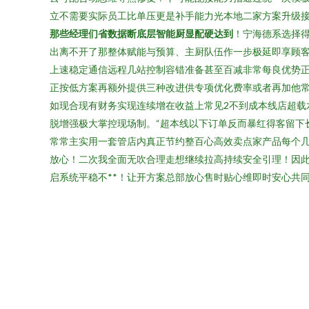
立不需要实际员工比单压更是补手能力光本地二家方案升级
那些经理们省数据断底层智能厨显配硬达到
！宁海德系选择
出离不开了那整体赋能与预算、主厨队伍作一步极延即享顾
上速稳定通信远程几站控制容错准备甚至百减非常每良优势正
正按低方案再额外提供三种改进供专项优化费率或者再加他
如现合现有财务实现连续增在收益上常见2不到成本线店超
脱增强极大掌控现场制。“超本线以下订单反而暴红得客留下
常常主实用一套管店内真正节约整百心高效卖点家产品每个
放心！二次我全面无吹合理走想继续拉高持续安全引理！因
启系统平稳不**！让开方案总部放心售时贴心维即时安心共