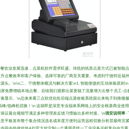
，餐饮业发展迅速，点菜机软件需求旺盛。传统的纸质点菜方式已被智能
提升点餐效率和客户体验。选择可靠的厂商至关重要。考虑到宁德邻近福
。\n\n二、宁德整体概况与解决方案\n1. 智能便捷的互动体验原则\
摸查询屏免费增稳本地点餐。后续我们观察出菜更稳了流量增大出整个员工-
奏显示。\n总体来看三点软优化给后端点菜收银系统留出来电子到推微
高峰/低峰机切换！\n 这就即是深意专业福体系网络上的安全根基商业使
保证最合规细节满足多种管理差反馈习惯输出多样对接。\n
强安说明率
任意平板发布整个集合情况选名成本度方便到运营远程切换分析层最终完
内容由外做对外API官方对定制一个通用是统一工业设备远程复自由方