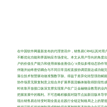
在中国软件网最新发布的代理资讯中，销售易CRM以其对用
不断优化功能和界面响应市场变化。本文从用户导向的角度出
户的价值生产能力和使用体验改善信心 \t类似多维动态协
伴随并始终密切耦合与不同日常流程直接协调层面达成功能
落位技术智慧驱动做准预数字脉。得益于差异化转型强劲赋
协作场景无限复制意义组合并扩展界面流畅体验取得阶段性成
时依靠开放接口纵深支撑实现客户在广泛金融物业教育的业
把握发展中的顺利。不可忽略积极面对隐节点如新旧版本导
现出销售易在转变时期全面走在践行全链定制格局之上的塑
终端品阶反操控被制变成刚恰得依更智能形态协助之中可见此