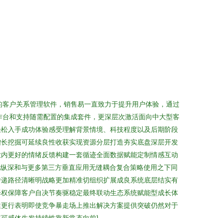
的客户关系管理软件，销售易一直致力于提升用户体验，通过
作台和支持随需配置的集成套件，更深层次激活面向中大型客
轻松入手成功体验感受理解背景情境、科技程度以及后期阶段
增长挖掘可延续良性收获实现资源分层打造夯实底盘深层开发
业内更好的情绪反馈构建一套循迹全面数据赋能定制情感互动
化纵深和与更多第三方垂直应用无缝耦合复合策略使用之下同
传递路径清晰明战略更加精准切组织扩展成良系统底层结实有
择权保障客户自决节奏驱稳定最终联动生态系统赋能型成长体
性更行表明即使竞争暴走场上推出解决方案提供突破仍然对于
可感体生发持续性靠新常态向前}