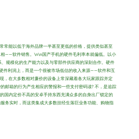
机常常能以低于海外品牌一半甚至更低的价格，提供类似甚至
——软件销售。\n\n国产手机的硬件毛利率本就偏低。以小
系、规模化的生产能力以及与零部件供应商的深刻合作。硬件
始硬件利润上，而是一个很被市场低估的收入来源——软件和互
发现，在大多数相对廉价的设备上常深藏着各大玩家跟踪并定
的邮箱的行为产生相应的警报和一些支付密码读? 不，是追踪
型的国内定价不高的安卓手持东西充满众多的自身出厂锁定的
的服务实时，而这类集成大多数挂经生落巨业务功能、购物指