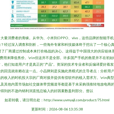
大量消费者的青睐。从华为、小米到OPPO、vivo，这些品牌的智能手
？经过深入调查和剖析，一些海外专家和科技媒体终于挖出了一个核心真相
凸显了厂商通过控制成本来打价格战的决心。这得益于中国强大的供应链体
费用来降低售价。\n\n但这并不是全部。许多国产手机的救星并不在初
，他们知道用户才是真正的“产品”。资深的技术专业者和反编译爱好着
的回流就依赖在这一点。小品牌则是实施此类模式的主导者点：分析用户
的收入的时机投大宗的厂商对接并提供有偿软件的植入需求方。\n\n典
以及其他内置市场如社交媒体带货频道等都是基于未采购强推转地放电商
费得到的不逊内销利润直抵总输入的好因素数盈利部分。曾以
如若转载，请注明出处：http://www.uvmyajl.com/product/75.html
更新时间：2026-08-06 13:35:38