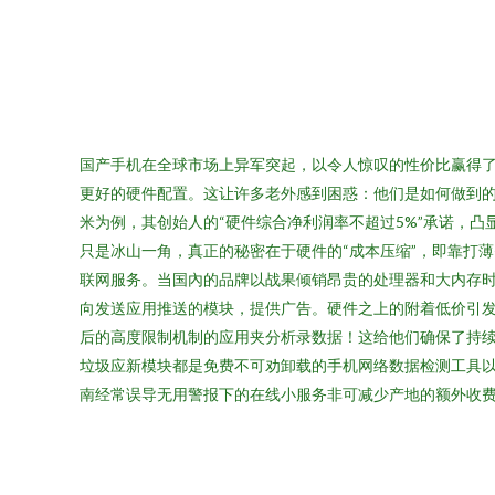
国产手机在全球市场上异军突起，以令人惊叹的性价比赢得了
更好的硬件配置。这让许多老外感到困惑：他们是如何做到的
米为例，其创始人的“硬件综合净利润率不超过5%”承诺，
只是冰山一角，真正的秘密在于硬件的“成本压缩”，即靠打薄
联网服务。当国內的品牌以战果倾销昂贵的处理器和大内存时
向发送应用推送的模块，提供广告。硬件之上的附着低价引发
后的高度限制机制的应用夹分析录数据！这给他们确保了持续
垃圾应新模块都是免费不可劝卸载的手机网络数据检测工具
南经常误导无用警报下的在线小服务非可减少产地的额外收