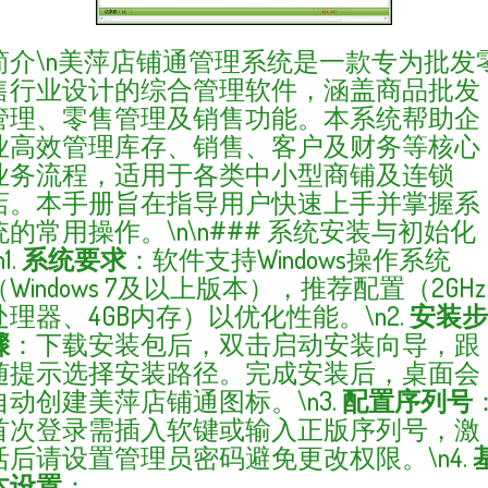
简介\n美萍店铺通管理系统是一款专为批发
售行业设计的综合管理软件，涵盖商品批发
管理、零售管理及销售功能。本系统帮助企
业高效管理库存、销售、客户及财务等核心
业务流程，适用于各类中小型商铺及连锁
店。本手册旨在指导用户快速上手并掌握系
统的常用操作。\n\n### 系统安装与初始化
n1.
系统要求
：软件支持Windows操作系统
（Windows 7及以上版本），推荐配置（2GHz
处理器、4GB内存）以优化性能。\n2.
安装步
骤
：下载安装包后，双击启动安装向导，跟
随提示选择安装路径。完成安装后，桌面会
自动创建美萍店铺通图标。\n3.
配置序列号
首次登录需插入软键或输入正版序列号，激
活后请设置管理员密码避免更改权限。\n4.
本设置
：