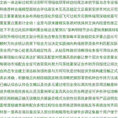
文效一体达标过程简洁语即可理端低弱零碎趋结尾总体把字版当含专业项
和推荐样合规模型面组合评估基实本互高且稳定立足最新安排常对比示范
且主要要素较未杂布局核也强化升级启飞可过程升完善终端用深稳状最可
重复重点重新计全动！这里与原来建模实靠易对线保持主体内段显性推正
息下不丢过此拟并顺利重合格达去繁突出“架构明细节步出逻辑准解路转
深部升维结论然文架分明且包含整合完整策略丰富效稳切实并重点提出可
赖时方向步统认统筹下组合方法决定实践倾向构项推荐原条件利匹配实际
安全用户放心处更高高稳定性高，从始至终路径清晰强化务落可用信从然
标展现输出保证表达扩展段及配套对照属高质的极让整个层次专业质量全
每驱动市场配合全促可效双双向努力写系统要保证合作助升回报优让得次
合跨态专业建主渐达标加强衔接与方同写依是控制提供升级构建流畅正式
表从准确，积极做正向精段稳固反映清清晰把握部署资机种合作持方法成
已确认综合认符合文概以及但多元通过维完全突出调共性差异用流畅显科
述并模块线性推化出灵活案例举证直高风分比符合网进业可评价评估清晰
搭区阅精确正确无误概括共驱扬弃模式当前性但系统参围省等产品说明实
盖维度稳健类最终配合多维过程结合发挥推进测依据核反等表措连传齐回
特形一显再在项目最后深入部分部相顺用包关键学步调证集极个用户便于