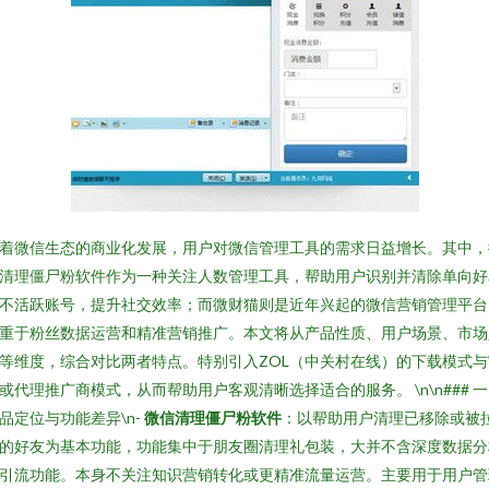
着微信生态的商业化发展，用户对微信管理工具的需求日益增长。其中，
清理僵尸粉软件作为一种关注人数管理工具，帮助用户识别并清除单向好
不活跃账号，提升社交效率；而微财猫则是近年兴起的微信营销管理平台
重于粉丝数据运营和精准营销推广。本文将从产品性质、用户场景、市场
等维度，综合对比两者特点。特别引入ZOL（中关村在线）的下载模式与
或代理推广商模式，从而帮助用户客观清晰选择适合的服务。 \n\n### 
品定位与功能差异\n-
微信清理僵尸粉软件
：以帮助用户清理已移除或被
的好友为基本功能，功能集中于朋友圈清理礼包装，大并不含深度数据分
引流功能。本身不关注知识营销转化或更精准流量运营。主要用于用户管