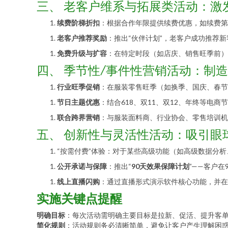
三、 老客户维系与拓展类活动：激
续费阶梯折扣
：根据合作年限提供续费优惠，如续费第
老客户推荐奖励
：推出“伙伴计划”，老客户成功推荐
免费升级与扩容
：在特定时段（如店庆、销售旺季前）
四、 季节性/事件性营销活动：制
行业旺季促销
：在服装零售旺季（如换季、国庆、春节
节日主题优惠
：结合618、双11、双12、年终等电
联合跨界营销
：与服装面料商、行业协会、零售培训机
五、 创新性与灵活性活动：吸引眼
“按需付费”体验：对于某些高级功能（如高级数据分析
公开承诺与保障
：推出“
90天效果保障计划
”——客户
线上直播闪购
：通过直播形式演示软件核心功能，并在
实施关键点提醒
明确目标
：每次活动需明确主要目标是拉新、促活、提升客
简化规则
：活动规则务必清晰简单，避免让客户产生理解困