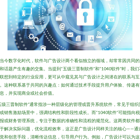
当今数字化时代，软件与广告设计两个看似独立的领域，却常常因共同的
和话题产生有趣的交集。当提到“五级三晋制软件”和“1040软件”时，我们
联想到特定的行业应用，更可从中窥见其与广告设计之间潜在的联系与互
。这种联系基于共同的兴趣点：如何通过技术手段提升用户体验、传递有
息，并实现商业或社会价值。
五级三晋制软件”通常指涉一种层级化的管理或晋升系统软件，常见于组织
或销售激励场景中，强调结构性和阶段性成长。而“1040软件”可能指向
报或财务管理系统，专注于数据的准确性和流程的规范化。这两类软件都
于解决实际问题，优化流程效率，这正是广告设计同样关注的核心——通
觉和创意手段，清晰传达信息，引导用户行为。例如，广告设计可以为这